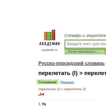
Словари и энциклоп
academic.ru
Русско-персидский словарь
Русско-персидский словарь
перелетать (I) > перелет
Толкование
Перевод
перелетать
(
I
) >
перелететь
(
I
)
فعل
............................................................
1
.
fly