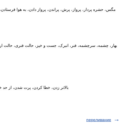
مگس،
حشره
پردار،
پرواز،
پرش،
پراندن،
پرواز
دادن،
به
هوا
فرستادن،
بهار،
چشمه،
سرچشمه،
فنر،
انبرک،
جست
و
خیز،
حالت
فنری،
حالت
ار
بالاتر
زدن،
خطا
کردن،
پرت
شدن،
از
حد
خ
переливание