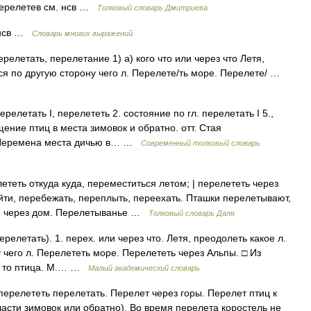
перелетев см. нсв …
Толковый словарь Дмитриева
; нсв …
Словарь многих выражений
перелетать, перелетание 1) а) кого что или через что Летя,
ься по другую сторону чего л. Перелете/ть море. Перелете/ …
ерелетать I, перелететь 2. состояние по гл. перелетать I 5.,
ние птиц в места зимовок и обратно. отт. Стая
. Перемена места дичью в… …
Современный толковый словарь
теть откуда куда, переместиться летом; | перелететь через
ейти, перебежать, переплыть, переехать. Пташки перелетывают,
ло через дом. Перелетыванье …
Толковый словарь Даля
ерелетать). 1. перех. или через что. Летя, преодолеть какое л.
 чего л. Перелететь море. Перелететь через Альпы. □ Из
ая то птица. М.… …
Малый академический словарь
. перелететь перелетать. Перелет через горы. Перелет птиц к
бласти зимовок или обратно). Во время перелета коростель не