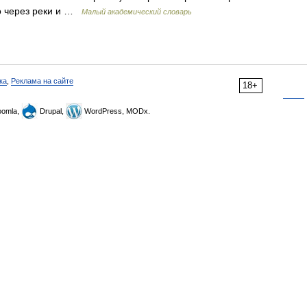
ко через реки и …
Малый академический словарь
ка
,
Реклама на сайте
18+
omla,
Drupal,
WordPress, MODx.