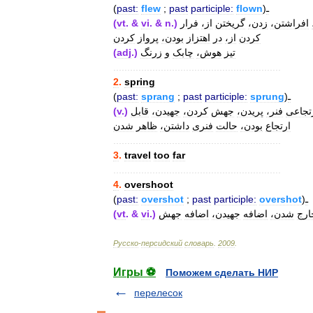
(
past:
flew
;
past
participle:
flown
)
ـ
(
vt
. &
vi
. &
n
.)
فرار
از،
گریختن
زدن،
افراشتن،
کردن
از،
در
اهتزاز
بودن،
پرواز
کردن
(
adj
.)
زرنگ
و
چابک
هوش،
تیز
............................................................
2
.
spring
(
past:
sprang
;
past
participle:
sprung
)
ـ
(
v
.)
قابل
جهیدن،
کردن،
جهش
پریدن،
فنر،
تجاعی
ارتجاع
بودن،
حالت
فنری
داشتن،
ظاهر
شدن
............................................................
3
.
travel
too
far
............................................................
4
.
overshoot
(
past:
overshot
;
past
participle:
overshot
)
ـ
(
vt
. &
vi
.)
جهش
اضافه
جهیدن،
اضافه
شدن،
ارج
Русско
-
персидский
словарь
.
2009
.
Игры ⚽
Поможем сделать НИР
перелесок