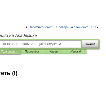
Запомнить сайт
Словарь на свой сайт
RU
едии на Академике
Найти!
Толкования
Переводы
Книги
Игры ⚽
еть (I)