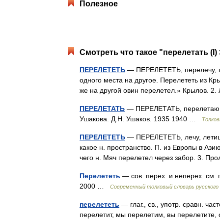
Полезное
Смотреть что такое "перелетать (I) 
ПЕРЕЛЕТЕТЬ
— ПЕРЕЛЕТЕТЬ, перелечу, пер
одного места на другое. Перелететь из Кр
же на другой овин перелетел.» Крылов. 2
ПЕРЕЛЕТАТЬ
— ПЕРЕЛЕТАТЬ, перелетаю, п
Ушакова. Д.Н. Ушаков. 1935 1940 …
Толков
ПЕРЕЛЕТЕТЬ
— ПЕРЕЛЕТЕТЬ, лечу, летишь;
какое н. пространство. П. из Европы в Азию
чего н. Мяч перелетел через забор. 3. 
Перелететь
— сов. перех. и неперех. см.
2000 …
Современный толковый словарь русского
перелететь
— глаг., св., употр. сравн. ч
перелетит, мы перелетим, вы перелетите, 