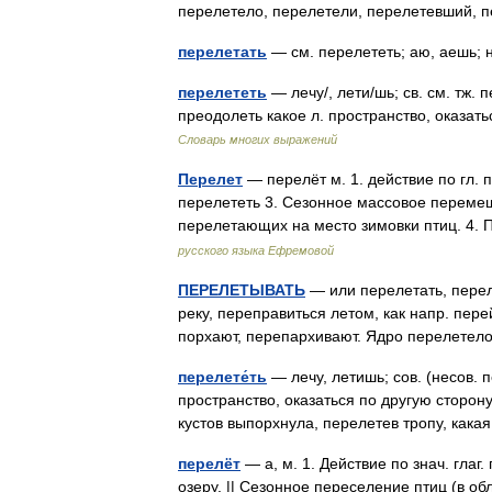
перелетело, перелетели, перелетевший, 
перелетать
— см. перелететь; аю, аешь
перелететь
— лечу/, лети/шь; св. см. тж. 
преодолеть какое л. пространство, оказат
Словарь многих выражений
Перелет
— перелёт м. 1. действие по гл. п
перелететь 3. Сезонное массовое перемеще
перелетающих на место зимовки птиц. 4
русского языка Ефремовой
ПЕРЕЛЕТЫВАТЬ
— или перелетать, переле
реку, переправиться летом, как напр. пер
порхают, перепархивают. Ядро перелете
перелете́ть
— лечу, летишь; сов. (несов. п
пространство, оказаться по другую сторону
кустов выпорхнула, перелетев тропу, как
перелёт
— а, м. 1. Действие по знач. глаг
озеру. || Сезонное переселение птиц (в о