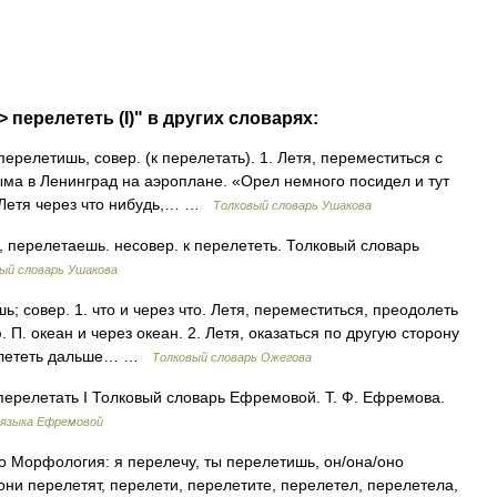
> перелететь (I)" в других словарях:
елетишь, совер. (к перелетать). 1. Летя, переместиться с
ыма в Ленинград на аэроплане. «Орел немного посидел и тут
. Летя через что нибудь,… …
Толковый словарь Ушакова
ерелетаешь. несовер. к перелететь. Толковый словарь
ый словарь Ушакова
 совер. 1. что и через что. Летя, переместиться, преодолеть
. П. океан и через океан. 2. Летя, оказаться по другую сторону
Пролететь дальше… …
Толковый словарь Ожегова
 перелетать I Толковый словарь Ефремовой. Т. Ф. Ефремова.
 языка Ефремовой
асто Морфология: я перелечу, ты перелетишь, он/она/оно
они перелетят, перелети, перелетите, перелетел, перелетела,